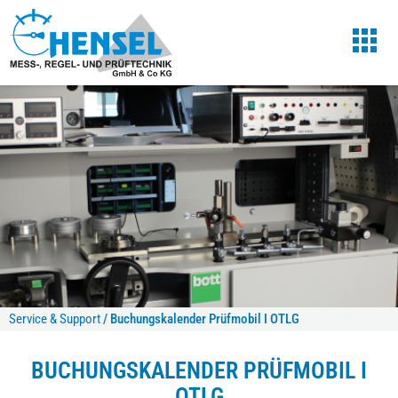
Service & Support
/
Buchungskalender Prüfmobil I OTLG
BUCHUNGSKALENDER PRÜFMOBIL I
OTLG