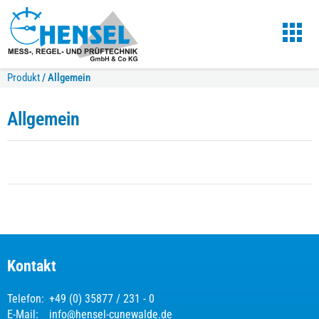
Produkt
/
Allgemein
Allgemein
Kontakt
Telefon:
+49 (0) 35877 / 231 - 0
E-Mail:
info@hensel-cunewalde.de