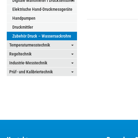
Digitale Manometer I Drucksensoren
⏷
Elektrische Hand-Druckmessgeräte
Handpumpen
Druckmittler
Zubehör Druck – Wassersackrohre
Temperaturmesstechnik
⏷
Regeltechnik
⏷
Industrie-Messtechnik
⏷
Prüf- und Kalibriertechnik
⏷