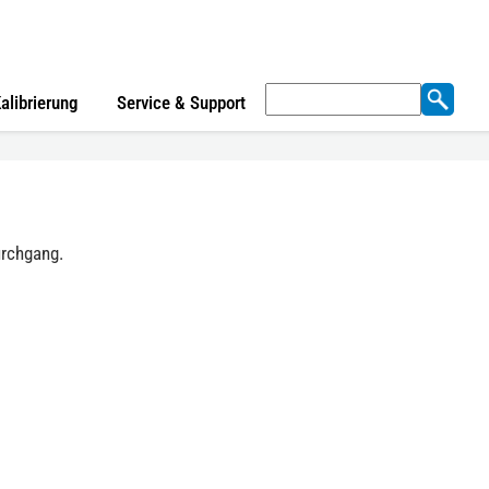
Suchen
alibrierung
Service & Support
nach:
urchgang.