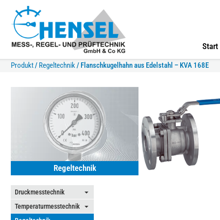
Start
Produkt
/
Regeltechnik
/
Flanschkugelhahn aus Edelstahl – KVA 168E
Regeltechnik
Druckmesstechnik
⏷
Temperaturmesstechnik
⏷