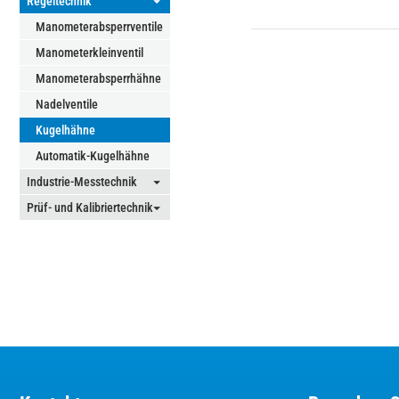
Regeltechnik
⏷
Manometerabsperrventile
Manometerkleinventil
Manometerabsperrhähne
Nadelventile
Kugelhähne
Automatik-Kugelhähne
Industrie-Messtechnik
⏷
Prüf- und Kalibriertechnik
⏷