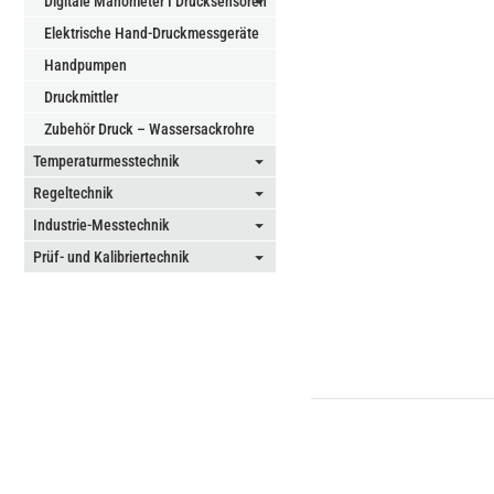
Digitale Manometer I Drucksensoren
⏷
Elektrische Hand-Druckmessgeräte
Handpumpen
Druckmittler
Zubehör Druck – Wassersackrohre
Temperaturmesstechnik
⏷
Regeltechnik
⏷
Industrie-Messtechnik
⏷
Prüf- und Kalibriertechnik
⏷